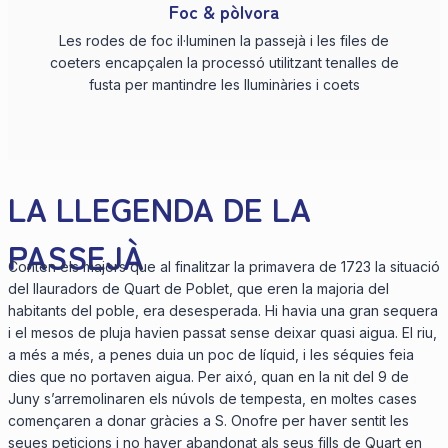
Foc & pòlvora
Les rodes de foc il·luminen la passejà i les files de
coeters encapçalen la processó utilitzant tenalles de
fusta per mantindre les lluminàries i coets
LA LLEGENDA DE LA
PASSEJÀ
Conten els majors que al finalitzar la primavera de 1723 la situació
del llauradors de Quart de Poblet, que eren la majoria del
habitants del poble, era desesperada. Hi havia una gran sequera
i el mesos de pluja havien passat sense deixar quasi aigua. El riu,
a més a més, a penes duia un poc de líquid, i les séquies feia
dies que no portaven aigua. Per aixó, quan en la nit del 9 de
Juny s’arremolinaren els núvols de tempesta, en moltes cases
començaren a donar gràcies a S. Onofre per haver sentit les
seues peticions i no haver abandonat als seus fills de Quart en