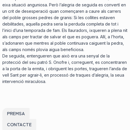
eixa situació anguniosa. Però l’alegria de seguida es convertí en
un crit de desesperació quan començaren a caure als carrers
del poble grosses pedres de granis: Si les collites estaven
debilitades, aquella pedra seria la perduda completa de tot i
l’inici d’una temporada de fam. Els llauradors, ixqueren a plena nit
als camps per tractar de salvar el que es poguera. Allí, a l’horta,
s’adonaren que mentres al poble continuava caiguent la pedra,
als camps només plovia aigua beneficiosa.
De seguida, entengueren que això era una senyal de la
protecció del seu patró S. Onofre i, correguent, es concentraren
a la porta de la ermita, i obriguent les portes, tragueren l’anda de
vell Sant per agrair-li, en processó de traques d’alegria, la seua
intervenció miraculosa.
PREMSA
CONTACTE