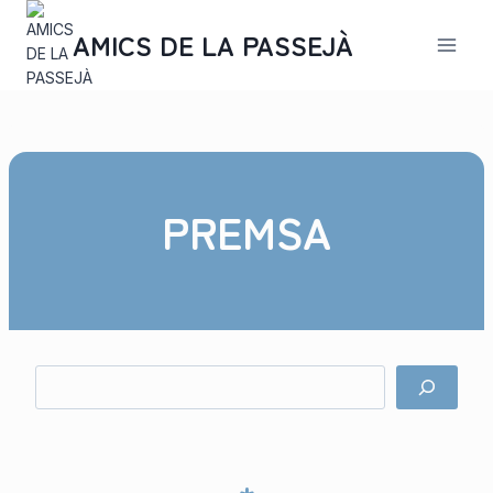
Saltar
al
AMICS DE LA PASSEJÀ
contenido
PREMSA
B
u
s
c
a