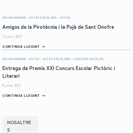
300 ANIVERSARI
|
ACTES ESCOLARS
|
FOTOS
Amigos de la Pirotècnia i la Pujà de Sant Onofre
17 junio, 2023
A
CONTINÚA LLEGINT
M
I
300 ANIVERSARI
|
ACTES
|
ACTES ESCOLARS
|
CONCURS ESCOLAR
G
O
Entrega de Premis XXI Concurs Escolar Pictòric i
S
Literari
D
E
9 junio, 2023
L
A
E
CONTINÚA LLEGINT
P
N
I
T
R
R
O
E
T
G
NOSALTRE
È
A
C
S
D
N