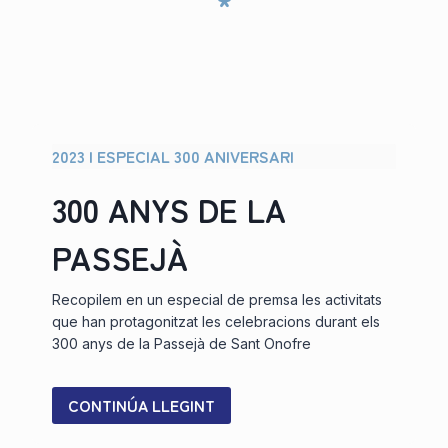
*
r
a
r
t
i
c
2023 | ESPECIAL 300 ANIVERSARI
l
e
300 ANYS DE LA
PASSEJÀ
Recopilem en un especial de premsa les activitats
que han protagonitzat les celebracions durant els
300 anys de la Passejà de Sant Onofre
CONTINÚA LLEGINT