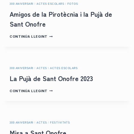
300 ANIVERSARI
|
ACTES ESCOLARS
|
FOTOS
Amigos de la Pirotècnia i la Pujà de
Sant Onofre
A
CONTINÚA LLEGINT
M
I
G
O
S
D
300 ANIVERSARI
|
ACTES
|
ACTES ESCOLARS
E
La Pujà de Sant Onofre 2023
L
A
P
L
CONTINÚA LLEGINT
I
A
R
P
O
U
T
J
È
À
C
D
N
300 ANIVERSARI
|
ACTES
|
FESTIVITATS
E
I
Misa a Sant Onofre
S
A