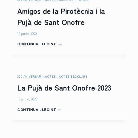
Amigos de la Pirotècnia i la
Pujà de Sant Onofre
17 junio, 2023
A
CONTINUA LLEGINT
M
I
G
O
S
D
300 ANIVERSARI
|
ACTES
|
ACTES ESCOLARS
E
La Pujà de Sant Onofre 2023
L
A
P
16 junio, 2023
I
R
L
CONTINUA LLEGINT
O
A
T
P
È
U
C
J
N
À
I