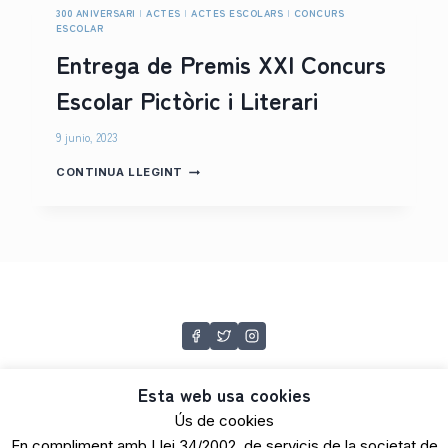
D
300 ANIVERSARI
|
ACTES
|
ACTES ESCOLARS
|
CONCURS
A
E
ESCOLAR
I
S
L
Entrega de Premis XXI Concurs
A
A
N
P
Escolar Pictòric i Literari
T
U
O
J
N
À
9 junio, 2023
O
D
F
E
E
CONTINUA LLEGINT
R
S
N
E
A
T
2
N
R
0
T
E
2
O
G
3
N
A
O
D
F
E
R
P
E
R
E
M
I
Esta web usa cookies
S
Ús de cookies
X
X
En compliment amb Llei 34/2002, de servicis de la societat de