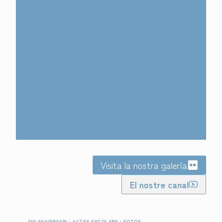
Visita la nostra galería
El nostre canal
300 ANIVERSARI
|
ACTES ESCOLARS
|
FOTOS