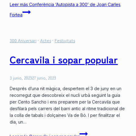
Leer más
Conferència ‘Autopista a 300’ de Joan Carles
Fortea
300 Aniversari
·
Actes
·
Festivitats
Cercavila i sopar popular
3 junio, 2023
27 junio, 2023
Després d’una nit màgica, despertem el 3 de juny en un
recorregut que descobreix el nucli urbà seguint la guia
per Cento Sancho i ens preparem per la Cercavila que
desfilarà pels carrers del barri antic al ritme tradicional de
la colla de tabals i dolçaines Va de Bó. I per finalitzar el
dia, un…