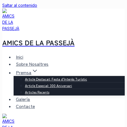
Saltar al contenido
AMICS DE LA PASSEJÀ
Inici
Sobre Nosaltres
Premsa
Article Destacat: Festa d’Interés Turístic
Article Especial: 300 Aniversari
Articles Recents
Galería
Contacte