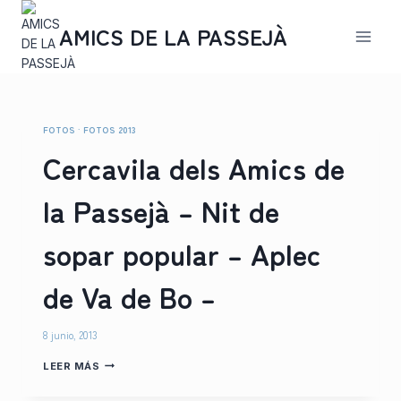
Saltar
al
AMICS DE LA PASSEJÀ
contenido
FOTOS
·
FOTOS 2013
Cercavila dels Amics de
la Passejà – Nit de
sopar popular – Aplec
de Va de Bo –
8 junio, 2013
CERCAVILA
LEER MÁS
DELS
AMICS