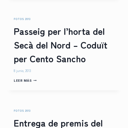
DE
LA
PASSEJÀ
–
FOTOS 2013
NIT
Passeig per l’horta del
DE
SOPAR
POPULAR
Secà del Nord – Coduït
–
APLEC
DE
per Cento Sancho
VA
DE
BO
–
8 junio, 2013
PASSEIG
LEER MÁS
PER
L’HORTA
DEL
SECÀ
DEL
NORD
FOTOS 2013
–
Entrega de premis del
CODUÏT
PER
CENTO