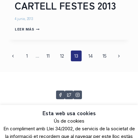
CARTELL FESTES 2013
4 junio, 2013
CARTELL
LEER MÁS
FESTES
2013
Navegación
Página
Siguiente
1
…
11
12
13
14
15
anterior
página
de
página
Esta web usa cookies
Ús de cookies
En compliment amb Llei 34/2002, de servicis de la societat de
© 2026 AMICS DE LA PASSEJÀ
la informació et recordem que al navegar per este lloc estàs