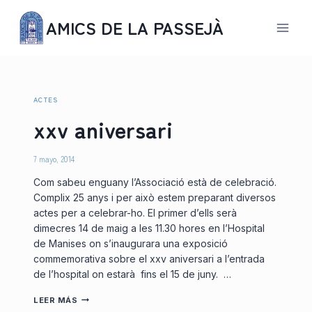
Saltar
AMICS DE LA PASSEJÀ
al
contenido
ACTES
xxv aniversari
7 mayo, 2014
Com sabeu enguany l’Associació està de celebració.
Complix 25 anys i per això estem preparant diversos
actes per a celebrar-ho. El primer d’ells serà
dimecres 14 de maig a les 11.30 hores en l’Hospital
de Manises on s’inaugurara una exposició
commemorativa sobre el xxv aniversari a l’entrada
de l’hospital on estarà fins el 15 de juny. …
XXV
LEER MÁS
ANIVERSARI