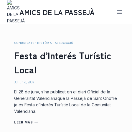
Saltar
al
AMICS DE LA PASSEJÀ
contenido
COMUNICATS
·
HISTÒRIA I ASSOCIACIÓ
Festa d’Interés Turístic
Local
30 junio, 2007
El 28 de juny, s’ha publicat en el diari Oficial de la
Generalitat Valencianaque la Passejà de Sant Onofre
ja és Festa d’Interés Turístic Local de la Comunitat
Valenciana.
FESTA
LEER MÁS
D’INTERÉS
TURÍSTIC