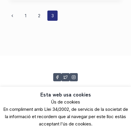
LOCAL
Navegación
Página
1
2
3
anterior
de
página
Esta web usa cookies
Ús de cookies
En compliment amb Llei 34/2002, de servicis de la societat de
© 2026 AMICS DE LA PASSEJÀ
la informació et recordem que al navegar per este lloc estàs
acceptant l'ús de cookies.