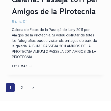
Amigos de la Pirotecnia
19 junio, 2011
Galeria de Fotos de la Passejà de l’any 2011 per
Amigos de la Pirotecnia. Si voleu disfrutar de totes
les fotografies podeu visitar els enllaços de baix de
la galeria. ALBUM 1 PASSEJA 2011 AMIGOS DE LA
PIROTECNIA ALBUM 2 PASSEJA 2011 AMIGOS DE LA
PIROTECNIA
GALERIA:
LEER MÁS
PASSEJÀ
2011
PER
AMIGOS
Navegación
DE
Siguiente
1
2
LA
PIROTECNIA
página
de