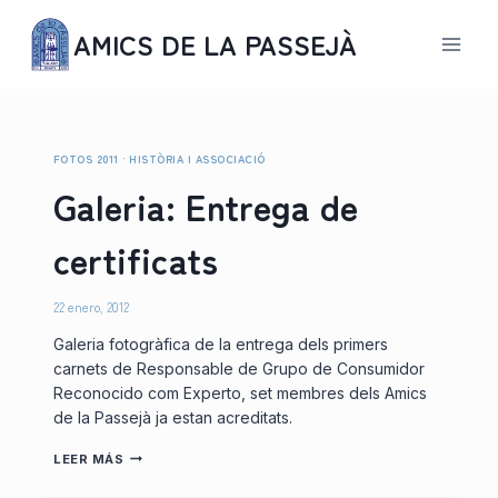
Saltar
AMICS DE LA PASSEJÀ
al
contenido
FOTOS 2011
·
HISTÒRIA I ASSOCIACIÓ
Galeria: Entrega de
certificats
22 enero, 2012
Galeria fotogràfica de la entrega dels primers
carnets de Responsable de Grupo de Consumidor
Reconocido com Experto, set membres dels Amics
de la Passejà ja estan acreditats.
GALERIA:
LEER MÁS
ENTREGA
DE