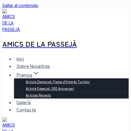
Saltar al contenido
AMICS DE LA PASSEJÀ
Inici
Sobre Nosaltres
Premsa
Article Destacat: Festa d’Interés Turístic
Article Especial: 300 Aniversari
Articles Recents
Galería
Contacte