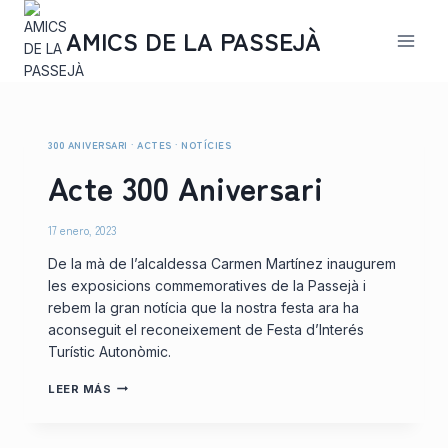
Saltar
al
AMICS DE LA PASSEJÀ
contenido
300 ANIVERSARI
·
ACTES
·
NOTÍCIES
Acte 300 Aniversari
17 enero, 2023
De la mà de l’alcaldessa Carmen Martínez inaugurem
les exposicions commemoratives de la Passejà i
rebem la gran notícia que la nostra festa ara ha
aconseguit el reconeixement de Festa d’Interés
Turístic Autonòmic.
ACTE
LEER MÁS
300
ANIVERSARI