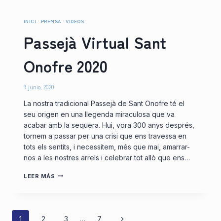
ONOFRE
RETORNA
A
INICI
·
PREMSA
·
VIDEOS
QUART
Passejà Virtual Sant
DE
POBLET
Onofre 2020
9 junio, 2020
La nostra tradicional Passejà de Sant Onofre té el
seu origen en una llegenda miraculosa que va
acabar amb la sequera. Hui, vora 300 anys després,
tornem a passar per una crisi que ens travessa en
tots els sentits, i necessitem, més que mai, amarrar-
nos a les nostres arrels i celebrar tot allò que ens…
PASSEJÀ
LEER MÁS
VIRTUAL
SANT
ONOFRE
2020
Siguiente
1
2
3
…
7