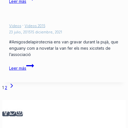
Leer más
Videos
·
Videos 2015
23 julio, 2015
15 diciembre, 2021
#Amigosdelapirotecnia ens van gravar durant la pujà, que
enguany com a novetar la van fer els mes xicotets de
l’associació
Leer más
Navegación
Siguiente
1
2
página
de
página