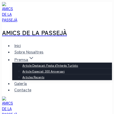
Saltar
al
contenido
AMICS DE LA PASSEJÀ
Inici
Sobre Nosaltres
Premsa
Article Destacat: Festa d’Interés Turístic
Article Especial: 300 Aniversari
Articles Recents
Galería
Contacte