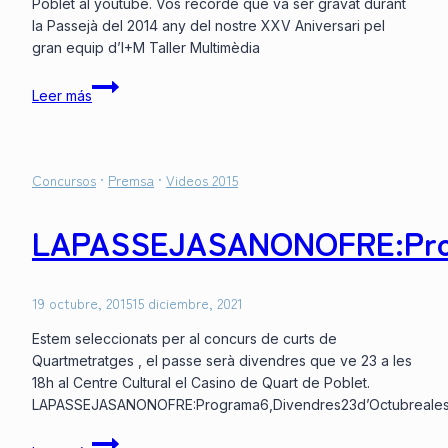
Poblet al youtube. Vos recorde que va ser gravat durant
la Passejà del 2014 any del nostre XXV Aniversari pel
gran equip d’I+M Taller Multimèdia
AUDIOVISUAL
Leer más
LA
PASSEJA
DE
SANT
Concursos
·
Premsa
·
Videos 2015
ONOFRE
–
LAPASSEJASANONOFRE:Progr
YouTube
19 octubre, 2015
15 diciembre, 2021
Estem seleccionats per al concurs de curts de
Quartmetratges , el passe serà divendres que ve 23 a les
18h al Centre Cultural el Casino de Quart de Poblet.
LAPASSEJASANONOFRE:Programa6,Divendres23d’Octubreales
LAPASSEJASANONOFRE:Programa6,Divendres23d’Oct